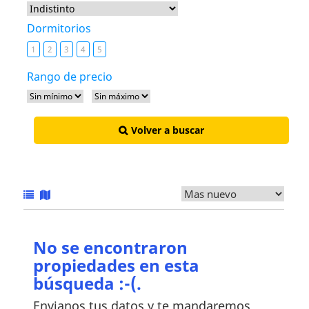
Dormitorios
1
2
3
4
5
Rango de precio
Volver a buscar
No se encontraron
propiedades en esta
búsqueda :-(.
Envianos tus datos y te mandaremos