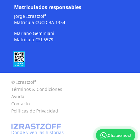
Matriculados responsables
Jorge Izrastzoff
Matrícula CUCICBA 1354
Mariano Geminiani
Matrícula CSI 6579
© Izrastzoff
Términos & Condiciones
Ayuda
Contacto
Políticas de Privacidad
Donde viven las historias
¡Chateemos!