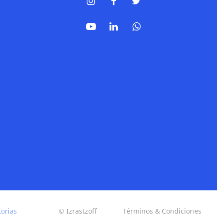
torias
© Izrastzoff
Términos & Condiciones