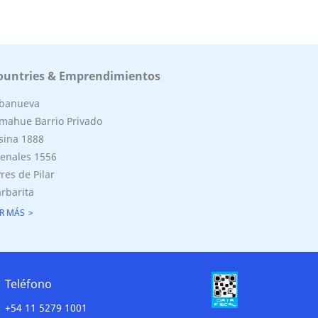
ountries & Emprendimientos
lbanueva
mahue Barrio Privado
sina 1888
enales 1556
res de Pilar
rbarita
R MÁS
Teléfono
+54 11 5279 1001