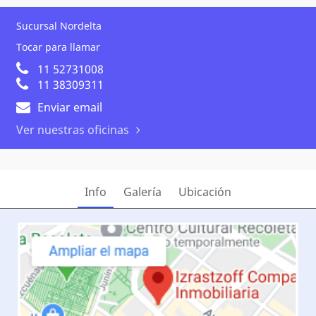
Sucursal Nordelta
Tocar para llamar
11 52731008
11 38309311
Enviar email
Ver nuestras oficinas
Info
Galería
Ubicación