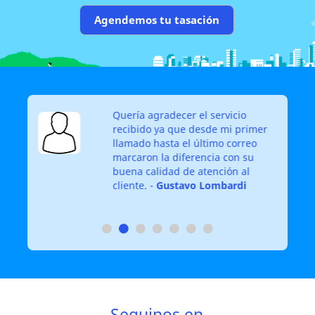
Agendemos tu tasación
Quería agradecer el servicio
recibido ya que desde mi primer
 un
llamado hasta el último correo
nes
marcaron la diferencia con su
buena calidad de atención al
cliente. -
Gustavo Lombardi
Seguinos en