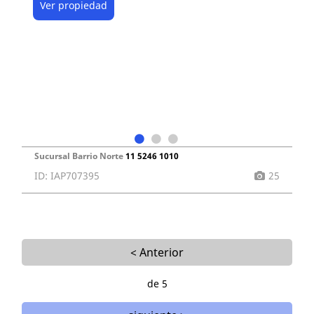
Ver propiedad
Sucursal Barrio Norte
11 5246 1010
ID: IAP707395
25
< Anterior
de 5