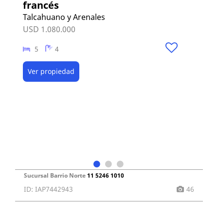
francés
Talcahuano y Arenales
USD 1.080.000
5
4
Ver propiedad
Sucursal Barrio Norte
11 5246 1010
ID: IAP7442943
46