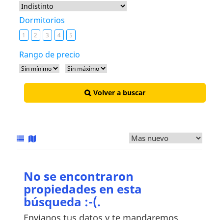
Dormitorios
1
2
3
4
5
Rango de precio
Volver a buscar
No se encontraron
propiedades en esta
búsqueda :-(.
Envianos tus datos y te mandaremos