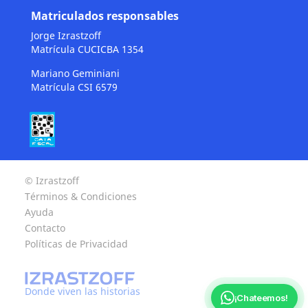
Matriculados responsables
Jorge Izrastzoff
Matrícula CUCICBA 1354
Mariano Geminiani
Matrícula CSI 6579
© Izrastzoff
Términos & Condiciones
Ayuda
Contacto
Políticas de Privacidad
Donde viven las historias
¡Chateemos!