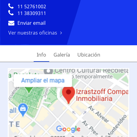
11 52761002
11 38309311
Enviar email
Ver nuestras oficinas
Info
Galería
Ubicación