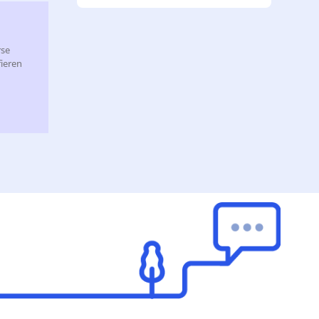
rse
ieren