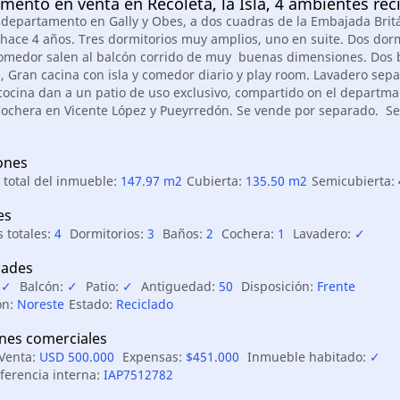
mento en venta en Recoleta, la Isla, 4 ambientes rec
 departamento en Gally y Obes, a dos cuadras de la Embajada Britá
 hace 4 años. Tres dormitorios muy amplios, uno en suite. Dos dorm
 comedor salen al balcón corrido de muy buenas dimensiones. Dos
, Gran cacina con isla y comedor diario y play room. Lavadero sepa
 cocina dan a un patio de uso exclusivo, compartido on el departma
Cochera en Vicente López y Pueyrredón. Se vende por separado. Se
.
ones
 total del inmueble:
147.97 m2
Cubierta:
135.50 m2
Semicubierta:
es
 totales:
4
Dormitorios:
3
Baños:
2
Cochera:
1
Lavadero:
✓
ades
:
✓
Balcón:
✓
Patio:
✓
Antiguedad:
50
Disposición:
Frente
ón:
Noreste
Estado:
Reciclado
nes comerciales
 Venta:
USD 500.000
Expensas:
$451.000
Inmueble habitado:
✓
ferencia interna:
IAP7512782