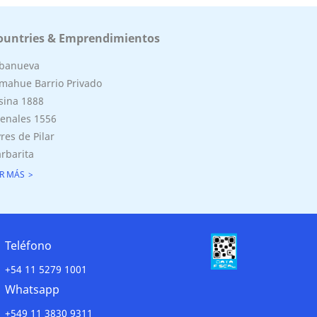
ountries & Emprendimientos
lbanueva
mahue Barrio Privado
sina 1888
enales 1556
res de Pilar
rbarita
R MÁS
Teléfono
+54 11 5279 1001
Whatsapp
+549 11 3830 9311