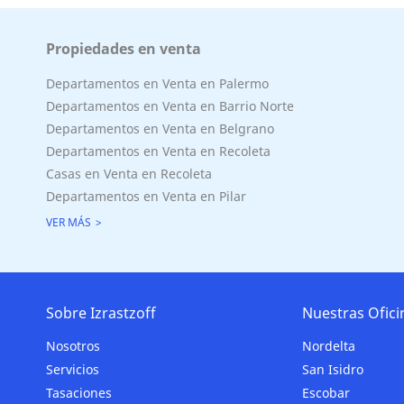
Propiedades en venta
Superficie Terreno 0.00 M2
Departamentos en Venta en Palermo
Superficie total del inmueble 147.97 M2
Departamentos en Venta en Barrio Norte
Cubierta: 135.50 M2
Departamentos en Venta en Belgrano
Semicubierta 4.14 M2
Departamentos en Venta en Recoleta
Casas en Venta en Recoleta
Departamentos en Venta en Pilar
VER MÁS
Sobre Izrastzoff
Nuestras Ofici
Nosotros
Nordelta
Servicios
San Isidro
Tasaciones
Escobar