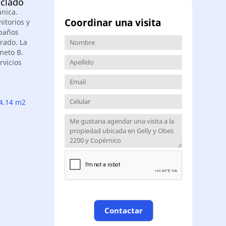
iclado
nica.
Coordinar una visita
itorios y
 baños
rado. La
neto B.
rvicios
4.14 m2
Contactar