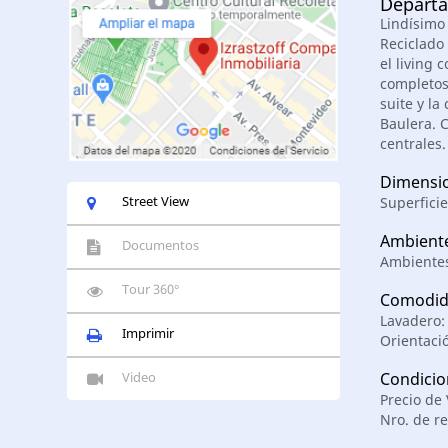
Departa
Lindísimo
Reciclado
el living
completos
suite y la
Baulera. 
centrales
Dimensi
Street View
Superficie
Ambient
Documentos
Ambientes
Tour 360°
Comodid
Lavadero
Imprimir
Orientaci
Video
Condicio
Precio de
Nro. de re