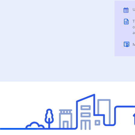
U
T
c
a
M