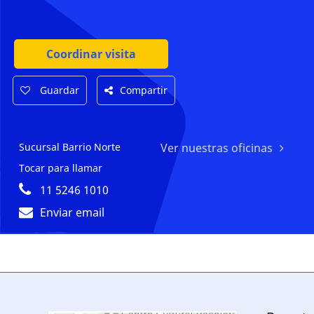
Coordinar visita
Guardar
Compartir
Sucursal Barrio Norte
Ver nuestras oficinas
Tocar para llamar
11 5246 1010
Enviar email