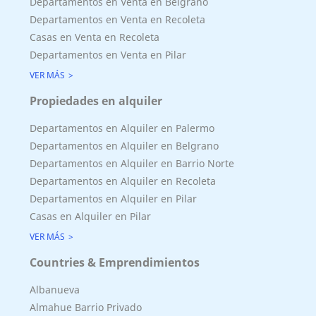
Departamentos en Venta en Belgrano
Departamentos en Venta en Recoleta
Casas en Venta en Recoleta
Departamentos en Venta en Pilar
VER MÁS
Propiedades en alquiler
Departamentos en Alquiler en Palermo
Departamentos en Alquiler en Belgrano
Departamentos en Alquiler en Barrio Norte
Departamentos en Alquiler en Recoleta
Departamentos en Alquiler en Pilar
Casas en Alquiler en Pilar
VER MÁS
Superficie Terreno 0.00 M2
Countries & Emprendimientos
Superficie total del inmueble 253.94 M2
Cubierta: 174.76 M2
Albanueva
Semicubierta 8.99 M2
Almahue Barrio Privado