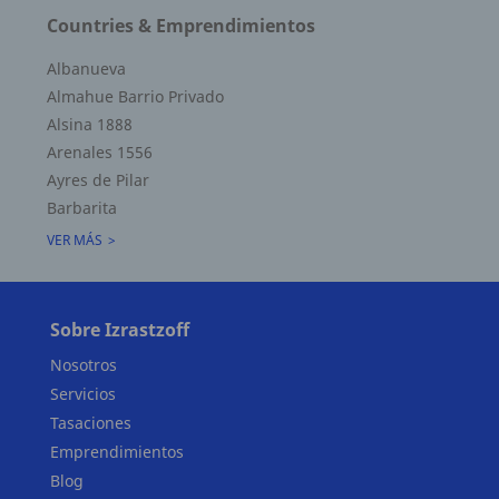
Countries & Emprendimientos
Albanueva
Almahue Barrio Privado
Alsina 1888
Arenales 1556
Ayres de Pilar
Barbarita
Superficie Terreno 0.00 M2
VER MÁS
Superficie total del inmueble 155.90 M2
Cubierta: 142.79 M2
Semicubierta 3.08 M2
Sobre Izrastzoff
Nosotros
Servicios
Tasaciones
Emprendimientos
Blog