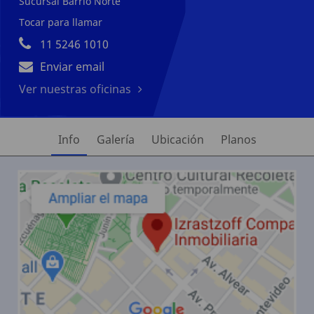
Sucursal Barrio Norte
Tocar para llamar
11 5246 1010
Enviar email
Ver nuestras oficinas
Info
Galería
Ubicación
Planos