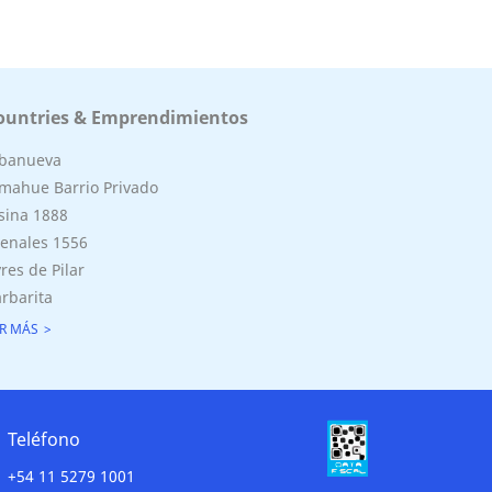
ountries & Emprendimientos
lbanueva
mahue Barrio Privado
sina 1888
enales 1556
res de Pilar
rbarita
R MÁS
Teléfono
+54 11 5279 1001