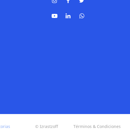
torias
© Izrastzoff
Términos & Condiciones