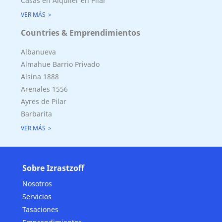
Casas en Alquiler en Pilar
VER MÁS
Countries & Emprendimientos
Albanueva
Almahue Barrio Privado
Alsina 1888
Arenales 1556
Ayres de Pilar
Barbarita
VER MÁS
Sobre Izrastzoff
Nosotros
Servicios
Tasaciones