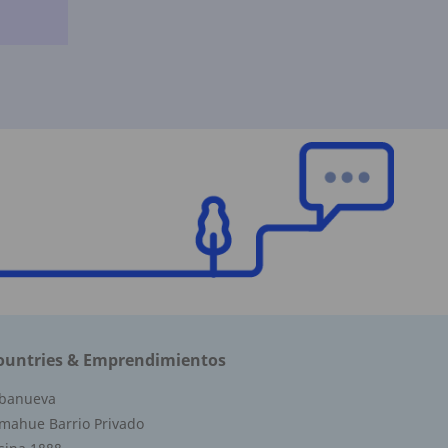
ountries & Emprendimientos
lbanueva
mahue Barrio Privado