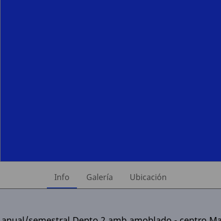
Info
Galería
Ubicación
r anual/semestral Depto 2 amb amoblado - centro Ma