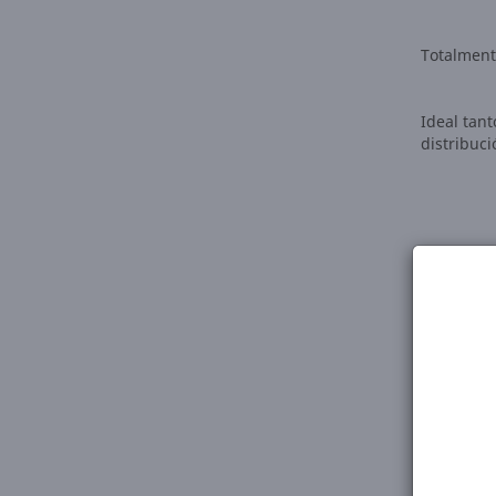
Totalment
Ideal tant
distribuci
** el pago
Una propie
Consultan