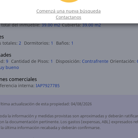
Comenzá una nueva búsqueda
Contactanos
ones
 total del inmueble:
39.00 m2
Cubierta:
39.00 m2
es
 totales:
2
Dormitorios:
1
Baños:
1
ades
ad:
9
Cantidad de Pisos:
1
Disposición:
Contrafrente
Orientación:
uy bueno
nes comerciales
ferencia interna:
IAP7927785
ltima actualización de esta propiedad: 04/08/2026
oda la información y medidas provistas son aproximadas y deberán ratifica
on la documentación pertinente. Los gastos (expensas, ABL) expresados ref
 la última información recabada y deberán confirmarse.