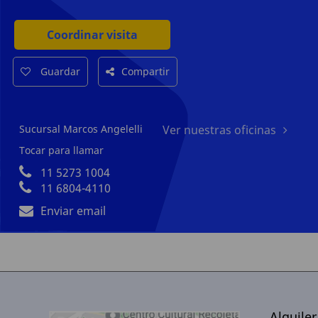
Coordinar visita
Guardar
Compartir
Sucursal Marcos Angelelli
Ver nuestras oficinas
Tocar para llamar
11 5273 1004
11 6804-4110
Enviar email
Alquile