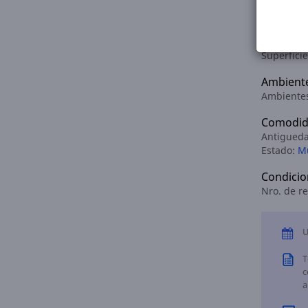
Dimensi
Superficie
Ambient
Ambientes
Comodid
Antigued
Estado:
M
Condicio
Nro. de re
U
T
c
a