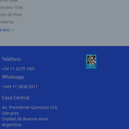
sina 1888
enales 1556
res de Pilar
rbarita
R MÁS
Teléfono
+54 11 5279 1001
Whatsapp
+549 11 3830 9311
Casa Central
Av. Presidente Quintana 529,
2do piso.
Ciudad de Buenos Aires
Argentina