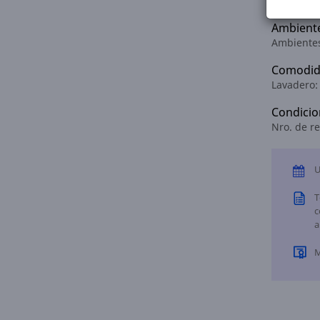
Cubierta:
Ambient
Ambientes
Comodid
Lavadero
Condicio
Nro. de re
U
T
c
a
M