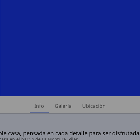
Info
Galería
Ubicación
le casa, pensada en cada detalle para ser disfrutada
casa en el barrio de La Montura, Pilar.