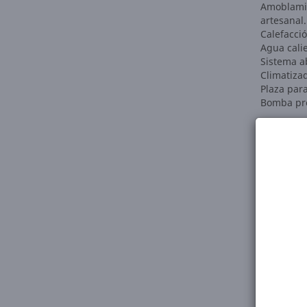
Amoblamie
artesanal.
Calefacció
Agua cali
Sistema a
Climatizad
Plaza para
Bomba pr
Mariano G
ID del inm
Instagram
Sucursales
Dimensi
Superfici