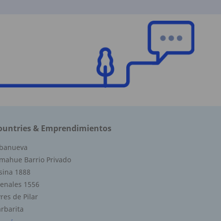
ountries & Emprendimientos
lbanueva
mahue Barrio Privado
sina 1888
enales 1556
res de Pilar
rbarita