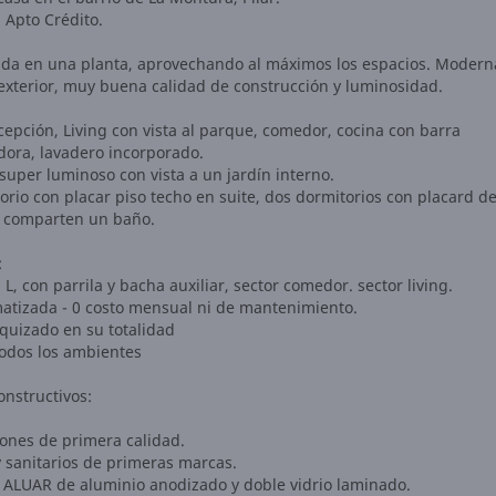
 Apto Crédito.
ada en una planta, aprovechando al máximos los espacios. Modern
 exterior, muy buena calidad de construcción y luminosidad.
cepción, Living con vista al parque, comedor, cocina con barra
ora, lavadero incorporado.
 super luminoso con vista a un jardín interno.
rio con placar piso techo en suite, dos dormitorios con placard de
 comparten un baño.
:
 L, con parrila y bacha auxiliar, sector comedor. sector living.
imatizada - 0 costo mensual ni de mantenimiento.
rquizado en su totalidad
odos los ambientes
onstructivos:
ones de primera calidad.
y sanitarios de primeras marcas.
 ALUAR de aluminio anodizado y doble vidrio laminado.