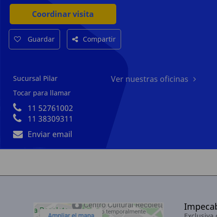
Coordinar visita
Guardar
Compartir
Sucursal Pilar
Ver nuestras oficinas
Tocar para llamar
11 52761002
11 38309311
Enviar email
Impecab
Exclusiva 