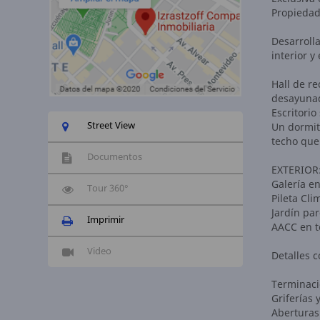
Propiedad
Desarroll
interior y
Hall de re
desayunad
Escritorio
Street View
Un dormito
techo que
Documentos
EXTERIOR
Galería en
Tour 360°
Pileta Cl
Jardín pa
Imprimir
AACC en t
Video
Detalles c
Terminaci
Griferías 
Aberturas