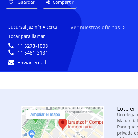
Guardar
Compartir
Sucursal Jazmín Alcorta
Ver nuestras oficinas
Tocar para llamar
11 5273-1008
11 5481-3131
Enviar email
Lote en 
Un elegant
Manantiale
Para que 
privada de