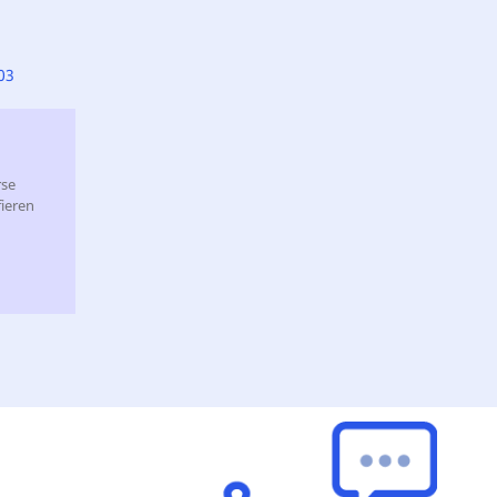
03
rse
ieren