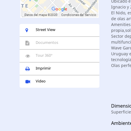
Ubicado en
Ignacio y 
El Nido, 
de olas ar
Amenities:
Street View
propia,sol
Sector dep
multifunci
Documentos
Wave Gard
Uruguay e
Tour 360°
tecnología
Olas perfe
Imprimir
Video
Dimensi
Superfici
Ambient