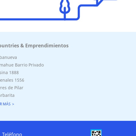
ountries & Emprendimientos
lbanueva
mahue Barrio Privado
sina 1888
enales 1556
res de Pilar
rbarita
R MÁS
Teléfono