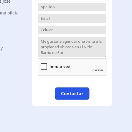
e José
na pileta
 y
e
Contactar