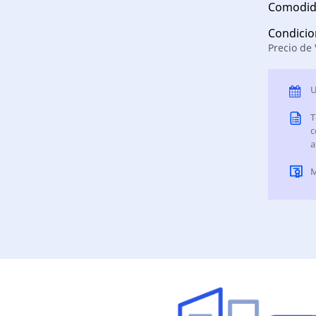
Comodid
Condicio
Precio de
U
T
c
a
M