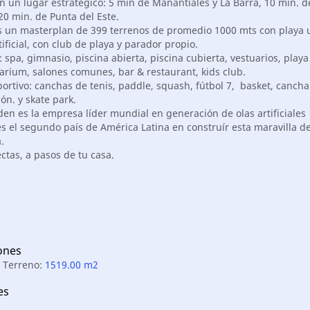
 un lugar estratégico: 5 min de Manantiales y La Barra, 10 min. d
20 min. de Punta del Este.
es un masterplan de 399 terrenos de promedio 1000 mts con playa u
tificial, con club de playa y parador propio.
 spa, gimnasio, piscina abierta, piscina cubierta, vestuarios, playa
arium, salones comunes, bar & restaurant, kids club.
ortivo: canchas de tenis, paddle, squash, fútbol 7, basket, cancha
ón. y skate park.
en es la empresa líder mundial en generación de olas artificiales
s el segundo país de América Latina en construír esta maravilla d
.
ctas, a pasos de tu casa.
ones
e Terreno:
1519.00 m2
es