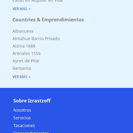
Casas en Alquiler en Pilar
VER MÁS
Countries & Emprendimientos
Albanueva
Almahue Barrio Privado
Alsina 1888
Arenales 1556
Ayres de Pilar
Barbarita
VER MÁS
Sobre Izrastzoff
Nosotros
Servicios
Tasaciones