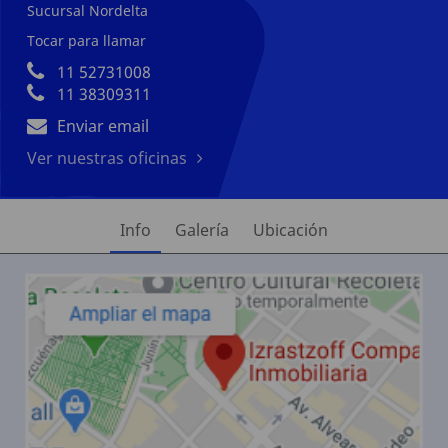
Sucursal Nordelta
Tocar para llamar
11 52731008
11 38309311
Enviar email
Ver nuestras oficinas
Info
Galería
Ubicación