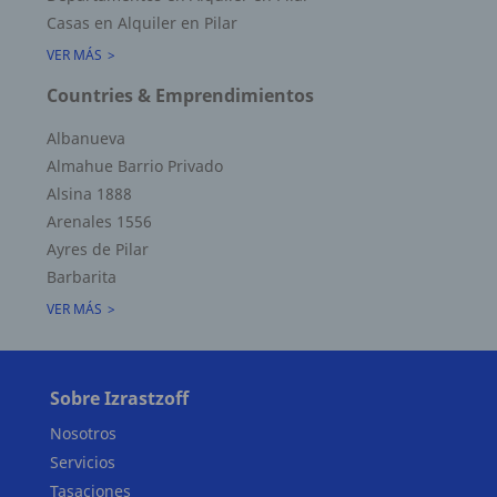
Casas en Alquiler en Pilar
VER MÁS
Countries & Emprendimientos
Albanueva
Superficie Terreno 1149.00 M2
Almahue Barrio Privado
Superficie total del inmueble 330.00 M2
Alsina 1888
Cubierta: 264.00 M2
Arenales 1556
Semicubierta 36.00 M2
Ayres de Pilar
Barbarita
VER MÁS
Sobre Izrastzoff
Nosotros
Servicios
Tasaciones