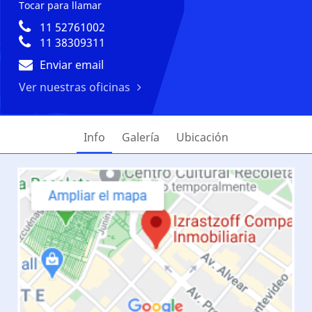
Tocar para llamar
11 52761002
11 38309311
Enviar email
Ver nuestras oficinas
Info
Galería
Ubicación