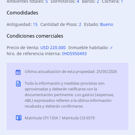
Ambientes totales:
5
Dormitorios:
4
Baños:
2
Cochera:
1
Comodidades
Antiguedad:
15
Cantidad de Pisos:
2
Estado:
Bueno
Condiciones comerciales
Precio de Venta:
USD 220.000
Inmueble habitado:
✓
Nro. de referencia interna:
IHO5950493
Ultima actualización de esta propiedad: 25/05/2026
Toda la información y medidas provistas son
aproximadas y deberán ratificarse con la
documentación pertinente. Los gastos (expensas,
ABL) expresados refieren a la última información
recabada y deberán confirmarse.
Matrícula CPI 1354 | Matrícula CSI 6579