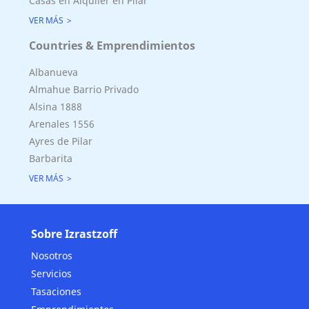
Casas en Alquiler en Pilar
VER MÁS
Countries & Emprendimientos
Albanueva
Almahue Barrio Privado
Alsina 1888
Arenales 1556
Ayres de Pilar
Barbarita
VER MÁS
Sobre Izrastzoff
Nosotros
Servicios
Tasaciones