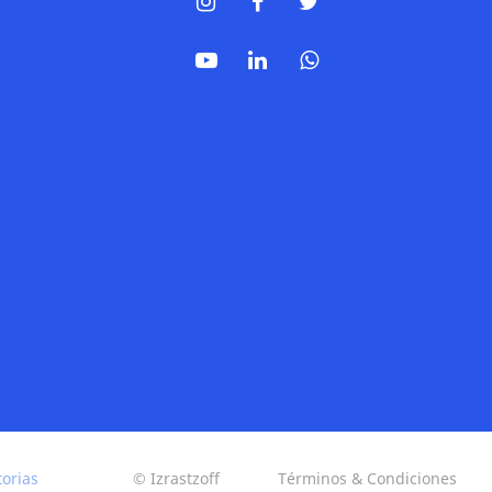
torias
© Izrastzoff
Términos & Condiciones