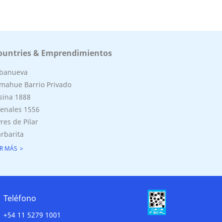
ountries & Emprendimientos
lbanueva
mahue Barrio Privado
sina 1888
enales 1556
res de Pilar
rbarita
R MÁS
Teléfono
+54 11 5279 1001