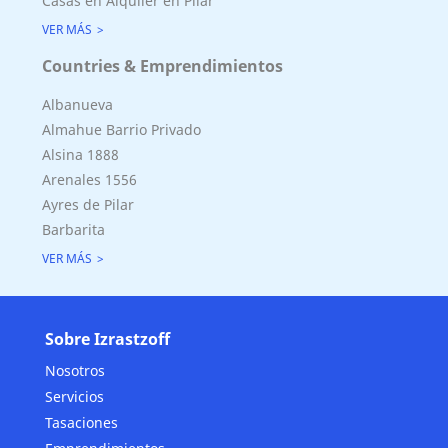
Casas en Alquiler en Pilar
VER MÁS
Countries & Emprendimientos
Albanueva
Almahue Barrio Privado
Alsina 1888
Arenales 1556
Ayres de Pilar
Barbarita
VER MÁS
Sobre Izrastzoff
Nosotros
Servicios
Tasaciones