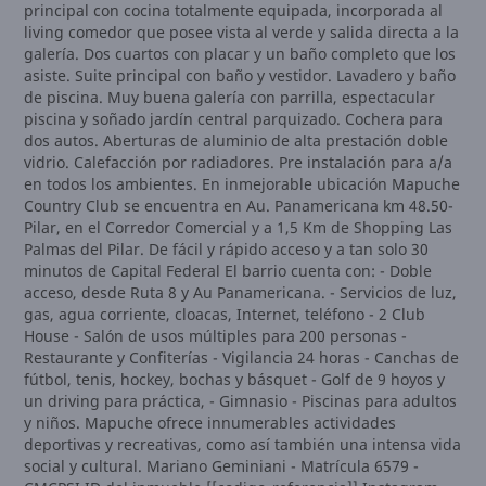
principal con cocina totalmente equipada, incorporada al
living comedor que posee vista al verde y salida directa a la
galería. Dos cuartos con placar y un baño completo que los
asiste. Suite principal con baño y vestidor. Lavadero y baño
de piscina. Muy buena galería con parrilla, espectacular
piscina y soñado jardín central parquizado. Cochera para
dos autos. Aberturas de aluminio de alta prestación doble
vidrio. Calefacción por radiadores. Pre instalación para a/a
en todos los ambientes. En inmejorable ubicación Mapuche
Country Club se encuentra en Au. Panamericana km 48.50-
Pilar, en el Corredor Comercial y a 1,5 Km de Shopping Las
Palmas del Pilar. De fácil y rápido acceso y a tan solo 30
minutos de Capital Federal El barrio cuenta con: - Doble
acceso, desde Ruta 8 y Au Panamericana. - Servicios de luz,
gas, agua corriente, cloacas, Internet, teléfono - 2 Club
House - Salón de usos múltiples para 200 personas -
Restaurante y Confiterías - Vigilancia 24 horas - Canchas de
fútbol, tenis, hockey, bochas y básquet - Golf de 9 hoyos y
un driving para práctica, - Gimnasio - Piscinas para adultos
y niños. Mapuche ofrece innumerables actividades
deportivas y recreativas, como así también una intensa vida
social y cultural. Mariano Geminiani - Matrícula 6579 -