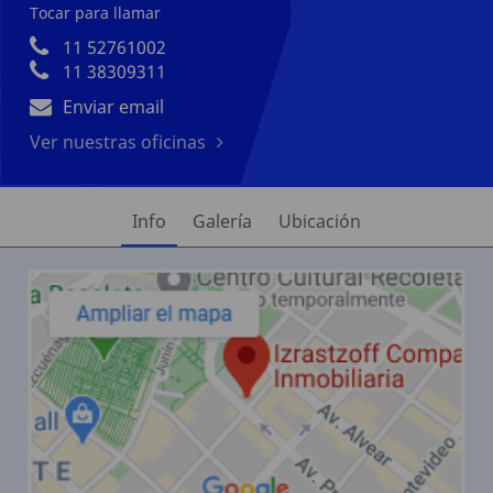
Tocar para llamar
11 52761002
11 38309311
Enviar email
Ver nuestras oficinas
Info
Galería
Ubicación