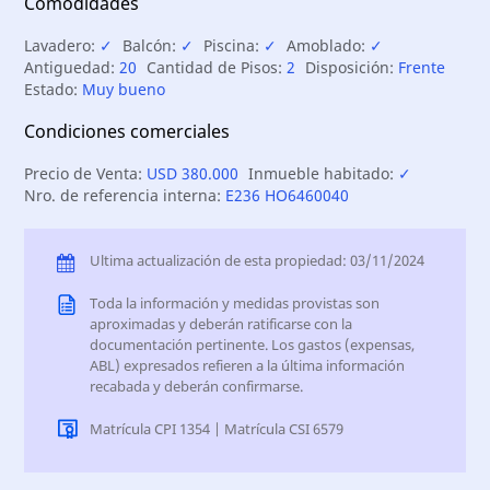
Comodidades
Lavadero:
✓
Balcón:
✓
Piscina:
✓
Amoblado:
✓
Antiguedad:
20
Cantidad de Pisos:
2
Disposición:
Frente
Estado:
Muy bueno
Condiciones comerciales
Precio de Venta:
USD 380.000
Inmueble habitado:
✓
Nro. de referencia interna:
E236 HO6460040
Ultima actualización de esta propiedad: 03/11/2024
Toda la información y medidas provistas son
aproximadas y deberán ratificarse con la
documentación pertinente. Los gastos (expensas,
ABL) expresados refieren a la última información
recabada y deberán confirmarse.
Matrícula CPI 1354 | Matrícula CSI 6579