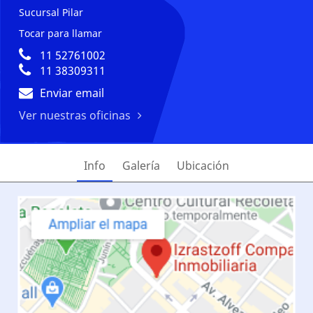
Sucursal Pilar
Tocar para llamar
11 52761002
11 38309311
Enviar email
Ver nuestras oficinas
Info
Galería
Ubicación