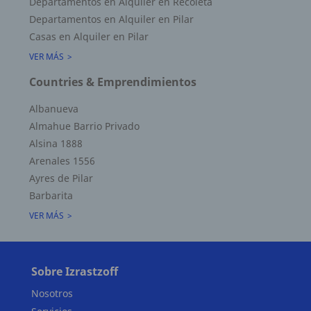
Departamentos en Alquiler en Recoleta
Departamentos en Alquiler en Pilar
Casas en Alquiler en Pilar
VER MÁS
Countries & Emprendimientos
Albanueva
Almahue Barrio Privado
Alsina 1888
Arenales 1556
Ayres de Pilar
Barbarita
VER MÁS
Superficie Terreno 0.00 M2
Superficie total del inmueble 10.48 M2
Sobre Izrastzoff
Cubierta: 10.48 M2
Nosotros
Semicubierta 0.00 M2