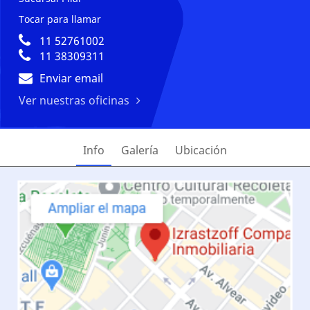
Tocar para llamar
11 52761002
11 38309311
Enviar email
Ver nuestras oficinas
Info
Galería
Ubicación