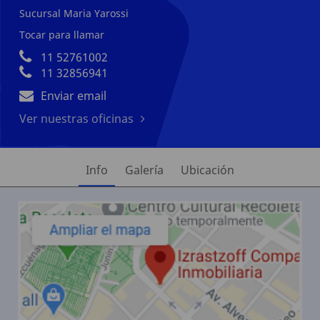
Sucursal Maria Yarossi
Tocar para llamar
11 52761002
11 32856941
Enviar email
Ver nuestras oficinas
Info
Galería
Ubicación