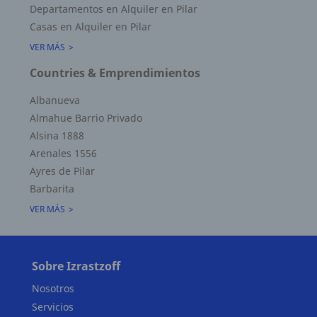
Departamentos en Alquiler en Pilar
Casas en Alquiler en Pilar
VER MÁS
Countries & Emprendimientos
Albanueva
Almahue Barrio Privado
Alsina 1888
Arenales 1556
Ayres de Pilar
Superficie Terreno 0.00 M2
Barbarita
Superficie total del inmueble 30.00 M2
VER MÁS
Cubierta: 30.00 M2
Semicubierta 0.00 M2
Sobre Izrastzoff
Nosotros
Servicios