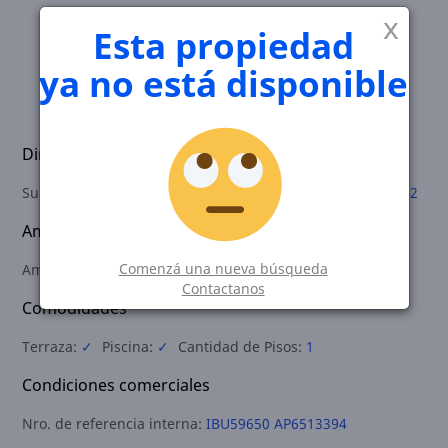
x
Esta propiedad
ya no está disponible
Dimensiones
Superficie total del inmueble:
34.00 m2
Cubierta:
34.00 m2
Ambientes
Comenzá una nueva búsqueda
Ambientes totales:
1
Baños:
1
Contactanos
Comodidades
Terraza:
✓
Piscina:
✓
Cantidad de Pisos:
1
Condiciones comerciales
Nro. de referencia interna:
IBU59650 AP6513394