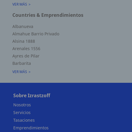
VER MÁS
Countries & Emprendimientos
Albanueva
Almahue Barrio Privado
Alsina 1888
Arenales 1556
Ayres de Pilar
Barbarita
VER MÁS
Sobre Izrastzoff
Nosotros
Servicios
Tasaciones
Emprendimientos