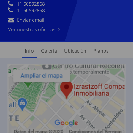
11 50592868
11 50592868
Enviar email
Ver nuestras oficinas
Info
Galería
Ubicación
Planos