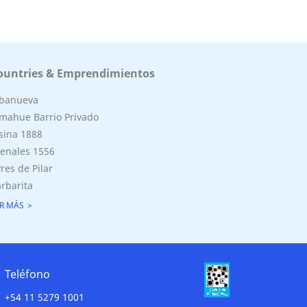
ountries & Emprendimientos
lbanueva
mahue Barrio Privado
sina 1888
enales 1556
res de Pilar
rbarita
R MÁS
Teléfono
+54 11 5279 1001