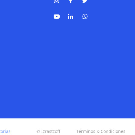
torias
© Izrastzoff
Términos & Condiciones