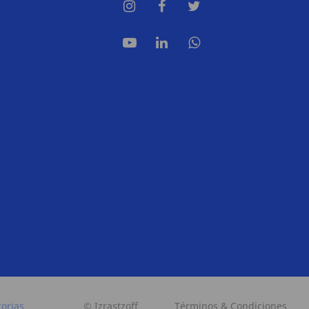
torias
© Izrastzoff
Términos & Condiciones