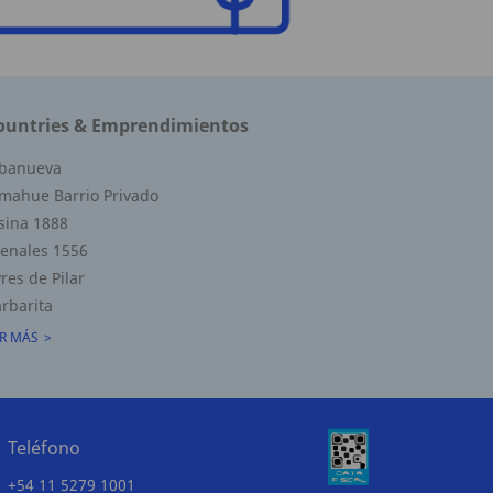
ountries & Emprendimientos
lbanueva
mahue Barrio Privado
sina 1888
enales 1556
res de Pilar
rbarita
R MÁS
Teléfono
+54 11 5279 1001