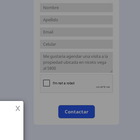
x
Contactar
ste