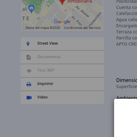
Posibilida
Cuenta con
Calefacció
Agua cali
Encargado
Terraza co
Parrilla 
Street View
APTO CRE
Documentos
Tour 360°
Dimensi
Imprimir
Superficie
Video
Ambient
Ambientes
Comodid
Balcón:
✓
Estado:
M