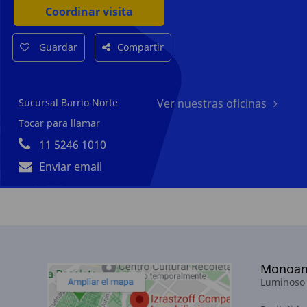
Coordinar visita
Guardar
Compartir
Sucursal Barrio Norte
Ver nuestras oficinas
Tocar para llamar
11 5246 1010
Enviar email
Monoamb
Luminoso