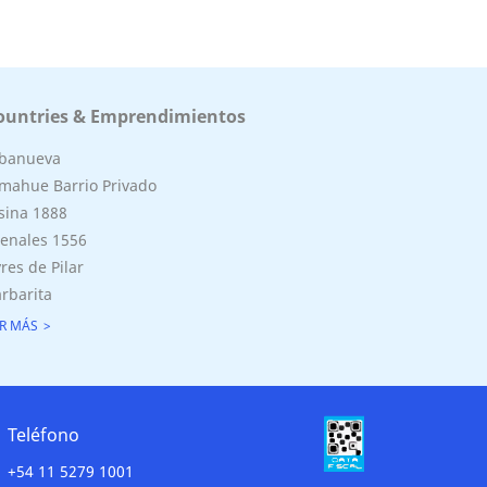
ountries & Emprendimientos
lbanueva
mahue Barrio Privado
sina 1888
enales 1556
res de Pilar
rbarita
R MÁS
Teléfono
+54 11 5279 1001