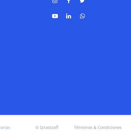
torias
© Izrastzoff
Términos & Condiciones