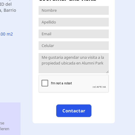
ID del
, Barrio
.00 m2
Contactar
rse
ieren