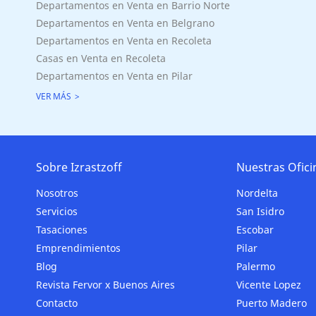
Departamentos en Venta en Barrio Norte
Superficie Terreno 0.00 M2
Departamentos en Venta en Belgrano
Superficie total del inmueble 74.00 M2
Departamentos en Venta en Recoleta
Cubierta: 52.00 M2
Casas en Venta en Recoleta
Semicubierta 22.00 M2
Departamentos en Venta en Pilar
VER MÁS
Sobre Izrastzoff
Nuestras Ofici
Nosotros
Nordelta
Servicios
San Isidro
Tasaciones
Escobar
Emprendimientos
Pilar
Blog
Palermo
Revista Fervor x Buenos Aires
Vicente Lopez
Contacto
Puerto Madero