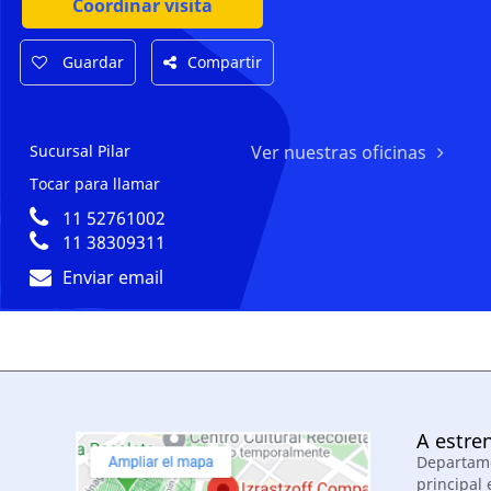
Coordinar visita
Guardar
Compartir
Sucursal Pilar
Ver nuestras oficinas
Tocar para llamar
11 52761002
11 38309311
Enviar email
A estren
Departame
principal 