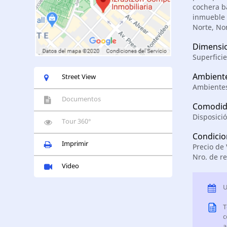
cochera b
inmueble 
Norte, Nor
Dimensi
Superficie
Ambient
Street View
Ambientes
Documentos
Comodid
Disposici
Tour 360°
Condicio
Imprimir
Precio de
Nro. de re
Video
U
T
c
a