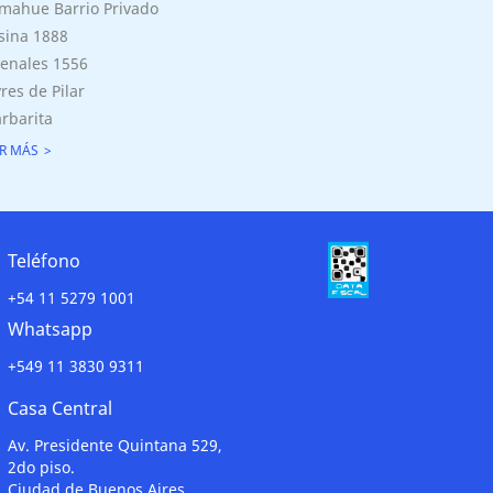
mahue Barrio Privado
sina 1888
enales 1556
res de Pilar
rbarita
R MÁS
Teléfono
+54 11 5279 1001
Whatsapp
+549 11 3830 9311
Casa Central
Av. Presidente Quintana 529,
2do piso.
Ciudad de Buenos Aires