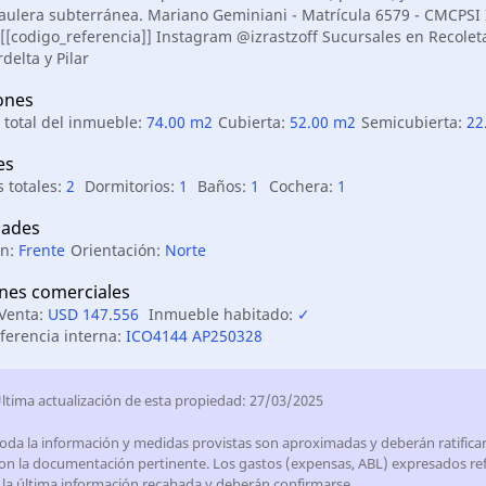
aulera subterránea. Mariano Geminiani - Matrícula 6579 - CMCPSI 
[[codigo_referencia]] Instagram @izrastzoff Sucursales en Recoleta
delta y Pilar
ones
 total del inmueble:
74.00 m2
Cubierta:
52.00 m2
Semicubierta:
22
es
 totales:
2
Dormitorios:
1
Baños:
1
Cochera:
1
ades
ón:
Frente
Orientación:
Norte
nes comerciales
 Venta:
USD 147.556
Inmueble habitado:
✓
ferencia interna:
ICO4144 AP250328
ltima actualización de esta propiedad: 27/03/2025
oda la información y medidas provistas son aproximadas y deberán ratifica
on la documentación pertinente. Los gastos (expensas, ABL) expresados ref
 la última información recabada y deberán confirmarse.