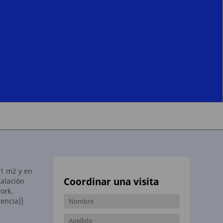
61 m2 y en
Coordinar una visita
talación
ork.
encia]]