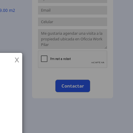
9.00 m2
x
rse
Contactar
ieren