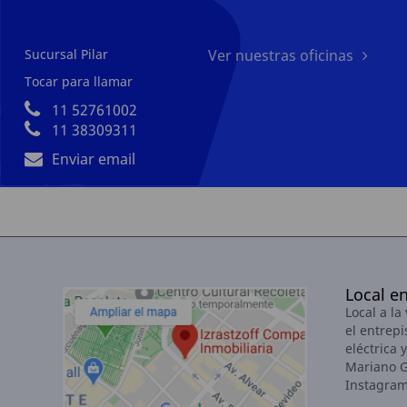
Sucursal Pilar
Ver nuestras oficinas
Tocar para llamar
11 52761002
11 38309311
Enviar email
Local en
Local a la
el entrepi
eléctrica 
Mariano G
Instagram 