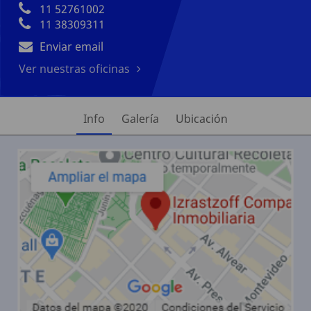
11 52761002
11 38309311
Enviar email
Ver nuestras oficinas
Info
Galería
Ubicación