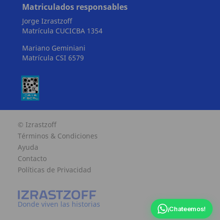
Matriculados responsables
Jorge Izrastzoff
Matrícula CUCICBA 1354
Mariano Geminiani
Matrícula CSI 6579
© Izrastzoff
Términos & Condiciones
Ayuda
Contacto
Políticas de Privacidad
Donde viven las historias
¡Chateemos!