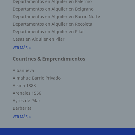
Departamentos en Alquiler en Palermo
Departamentos en Alquiler en Belgrano
Departamentos en Alquiler en Barrio Norte
Departamentos en Alquiler en Recoleta
Departamentos en Alquiler en Pilar
Casas en Alquiler en Pilar
VER MÁS
Countries & Emprendimientos
Albanueva
Almahue Barrio Privado
Alsina 1888
Superficie Terreno 0.00 M2
Arenales 1556
Superficie total del inmueble 60.34 M2
Ayres de Pilar
Cubierta: 60.34 M2
Barbarita
Semicubierta 0.00 M2
VER MÁS