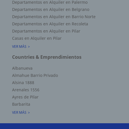
Departamentos en Alquiler en Palermo
Departamentos en Alquiler en Belgrano
Departamentos en Alquiler en Barrio Norte
Departamentos en Alquiler en Recoleta
Departamentos en Alquiler en Pilar
Superficie Terreno 0.00 M2
Casas en Alquiler en Pilar
Superficie total del inmueble 50.34 M2
Cubierta: 50.00 M2
VER MÁS
Semicubierta 0.00 M2
Countries & Emprendimientos
Albanueva
Almahue Barrio Privado
Alsina 1888
Arenales 1556
Ayres de Pilar
Barbarita
VER MÁS