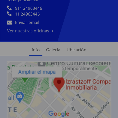
911 24963446
11 24963446
Enviar email
Ver nuestras oficinas
Info
Galería
Ubicación