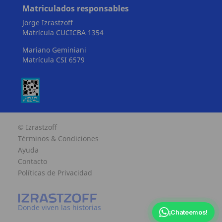
Matriculados responsables
Jorge Izrastzoff
Matrícula CUCICBA 1354
Mariano Geminiani
Matrícula CSI 6579
© Izrastzoff
Términos & Condiciones
Ayuda
Contacto
Políticas de Privacidad
Donde viven las historias
¡Chateemos!