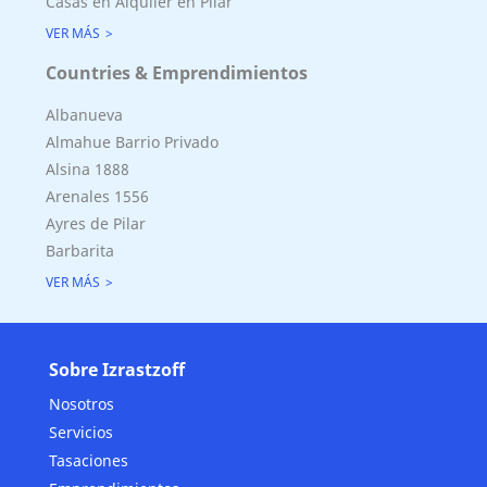
Casas en Alquiler en Pilar
VER MÁS
Countries & Emprendimientos
Albanueva
Almahue Barrio Privado
Alsina 1888
Arenales 1556
Ayres de Pilar
Barbarita
VER MÁS
Sobre Izrastzoff
Nosotros
Servicios
Tasaciones