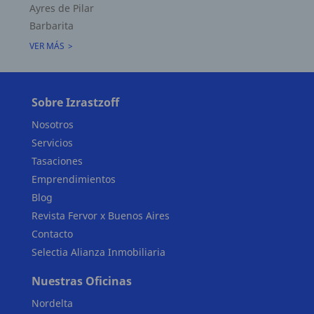
Ayres de Pilar
Barbarita
Superficie Terreno 856.64 M2
VER MÁS
Superficie total del inmueble 0.00 M2
Cubierta: 0.00 M2
Semicubierta 0.00 M2
Sobre Izrastzoff
Nosotros
Servicios
Tasaciones
Emprendimientos
Blog
Revista Fervor x Buenos Aires
Contacto
Selectia Alianza Inmobiliaria
Nuestras Oficinas
Nordelta