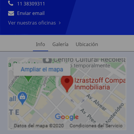
11 38309311
Enviar email
Ver nuestras oficinas
Info
Galería
Ubicación