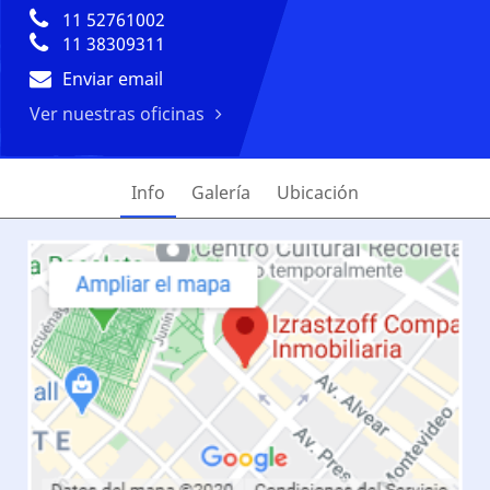
11 52761002
11 38309311
Enviar email
Ver nuestras oficinas
Info
Galería
Ubicación