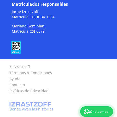
Matriculados responsables
Jorge Izrastzoff
Matrícula CUCICBA 1354
Mariano Geminiani
Matrícula CSI 6579
© Izrastzoff
Términos & Condiciones
Ayuda
Contacto
Políticas de Privacidad
Donde viven las historias
¡Chateemos!