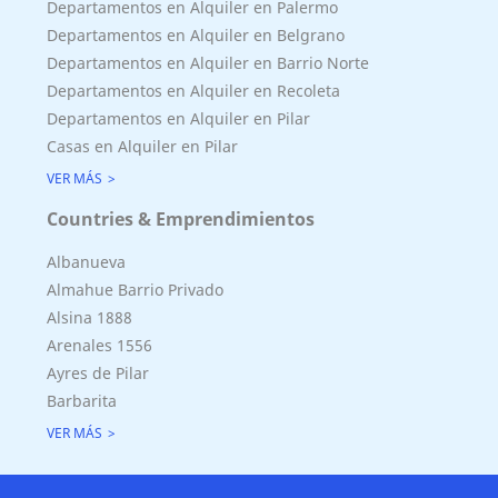
Departamentos en Alquiler en Palermo
Departamentos en Alquiler en Belgrano
Departamentos en Alquiler en Barrio Norte
Departamentos en Alquiler en Recoleta
Departamentos en Alquiler en Pilar
Casas en Alquiler en Pilar
VER MÁS
Countries & Emprendimientos
Albanueva
Almahue Barrio Privado
Alsina 1888
Superficie Terreno 42098.00 M2
Arenales 1556
Superficie total del inmueble 0.00 M2
Ayres de Pilar
Cubierta: 0.00 M2
Barbarita
Semicubierta 0.00 M2
VER MÁS