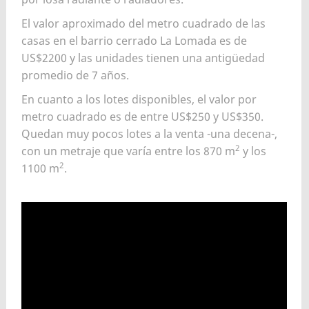
El valor aproximado del metro cuadrado de las
casas en el barrio cerrado La Lomada es de
US$2200 y las unidades tienen una antigüedad
promedio de 7 años.
En cuanto a los lotes disponibles, el valor por
metro cuadrado es de entre US$250 y US$350.
Quedan muy pocos lotes a la venta -una decena-,
2
con un metraje que varía entre los 870 m
y los
2
1100 m
.