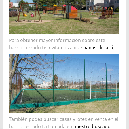
Para obtener mayor información sobre este
barrio cerrado te invitamos a que
hagas clic acá
.
También podés buscar casas y lotes en venta en el
barrio cerrado La Lomada en
nuestro buscador
.