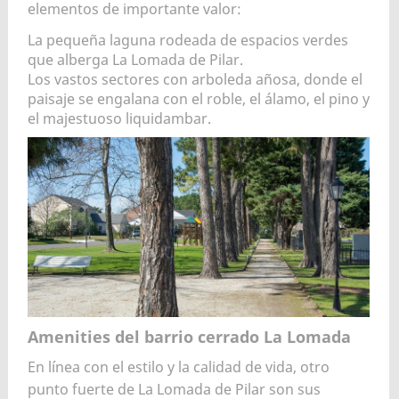
elementos de importante valor:
La pequeña laguna rodeada de espacios verdes
que alberga La Lomada de Pilar.
Los vastos sectores con arboleda añosa, donde el
paisaje se engalana con el roble, el álamo, el pino y
el majestuoso liquidambar.
Amenities del barrio cerrado La Lomada
En línea con el estilo y la calidad de vida, otro
punto fuerte de La Lomada de Pilar son sus