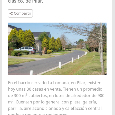
clásico, de Pilar.
Compartir
En el barrio cerrado La Lomada, en Pilar, existen
hoy unas 30 casas en venta. Tienen un promedio
2
de 300 m
cubiertos, en lotes de alrededor de 900
2
m
. Cuentan por lo general con pileta, galería,
parrilla, aire acondicionado y calefacción central
por losa radiante o radiadores.