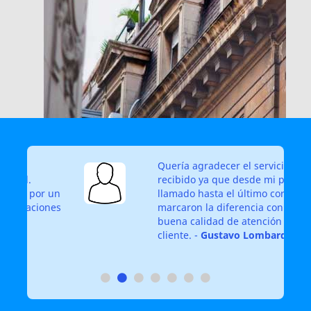
Quería agradecer el servicio
recibido ya que desde mi primer
 un
llamado hasta el último correo
nes
marcaron la diferencia con su
buena calidad de atención al
cliente. -
Gustavo Lombardi