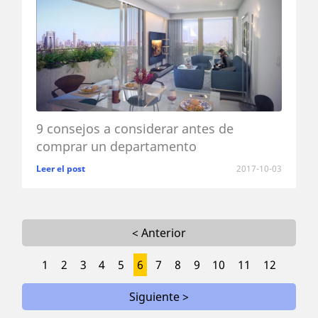
9 consejos a considerar antes de
comprar un departamento
Leer el post
2017-10-03
< Anterior
1
2
3
4
5
6
7
8
9
10
11
12
Siguiente >